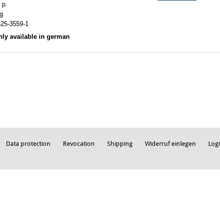
 p.
g
625-3559-1
nly available in german
Data protection
Revocation
Shipping
Widerruf einlegen
Log