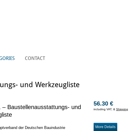
GORIES
CONTACT
tungs- und Werkzeugliste
56.30 €
 – Baustellenausstattungs- und
including VAT, &
Shipping
liste
More Details
uptverband der Deutschen Bauindustrie