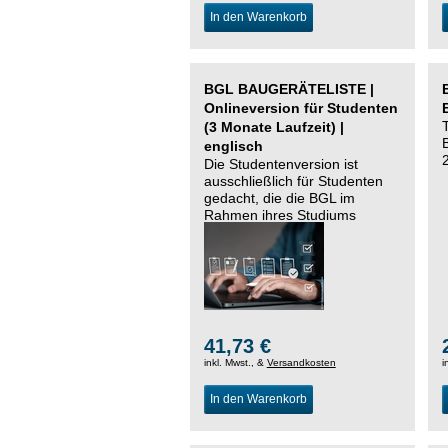
In den Warenkorb
BGL BAUGERÄTELISTE |
Onlineversion für Studenten
(3 Monate Laufzeit) |
englisch
Die Studentenversion ist
ausschließlich für Studenten
gedacht, die die BGL im
Rahmen ihres Studiums
nutzen möchten.
41,73 €
inkl. Mwst., &
Versandkosten
i
In den Warenkorb