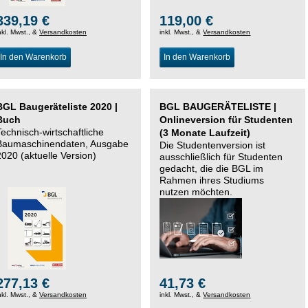
339,19 €
119,00 €
nkl. Mwst., &
Versandkosten
inkl. Mwst., &
Versandkosten
In den Warenkorb
In den Warenkorb
BGL Baugeräteliste 2020 |
BGL BAUGERÄTELISTE |
Buch
Onlineversion für Studenten
Technisch-wirtschaftliche
(3 Monate Laufzeit)
Baumaschinendaten, Ausgabe
Die Studentenversion ist
2020 (aktuelle Version)
ausschließlich für Studenten
gedacht, die die BGL im
Rahmen ihres Studiums
nutzen möchten.
277,13 €
41,73 €
nkl. Mwst., &
Versandkosten
inkl. Mwst., &
Versandkosten