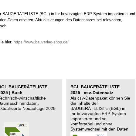
 der BAUGERÄTELISTE (BGL) in Ihr bevorzugtes ERP-System importieren und
en Daten arbeiten. Aktualisierungen des Datensatzes bei relevanten,
isch.
ie hier:
https://www.bauverlag-shop.de/
BGL BAUGERÄTELISTE
BGL BAUGERÄTELISTE
2025 | Buch
2025 | csv-Datensatz
Technisch-wirtschaftliche
Als csv-Datenpaket können Sie
Baumaschinendaten,
die Inhalte der
aktualisierte Neuauflage 2025
BAUGERÄTELISTE (BGL) in
Ihr bevorzugtes ERP-System
importieren und so
komfortabel und ohne
Systemwechsel mit den Daten
arbeiten.