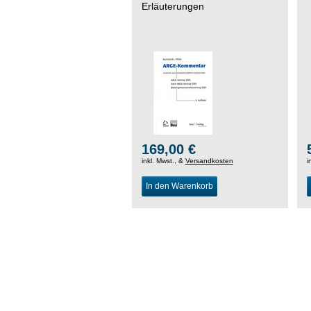
Erläuterungen
169,00 €
inkl. Mwst., &
Versandkosten
i
In den Warenkorb