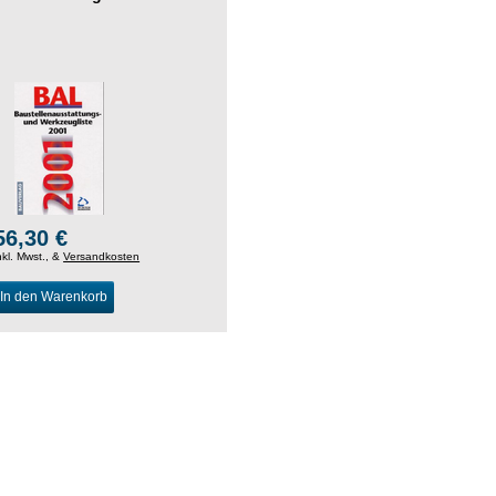
56,30 €
nkl. Mwst., &
Versandkosten
In den Warenkorb