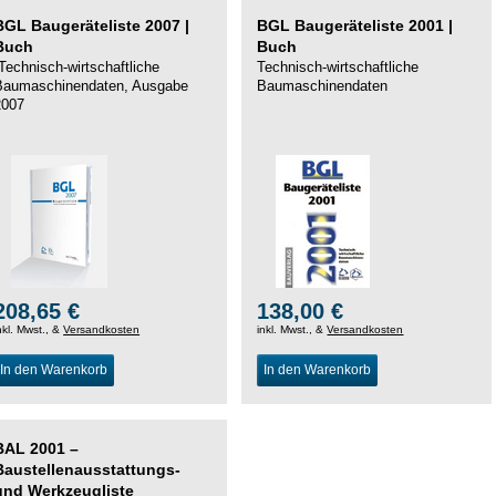
BGL Baugeräteliste 2007 |
BGL Baugeräteliste 2001 |
Buch
Buch
Technisch-wirtschaftliche
Technisch-wirtschaftliche
Baumaschinendaten, Ausgabe
Baumaschinendaten
2007
208,65 €
138,00 €
nkl. Mwst., &
Versandkosten
inkl. Mwst., &
Versandkosten
In den Warenkorb
In den Warenkorb
BAL 2001 –
Baustellenausstattungs-
und Werkzeugliste