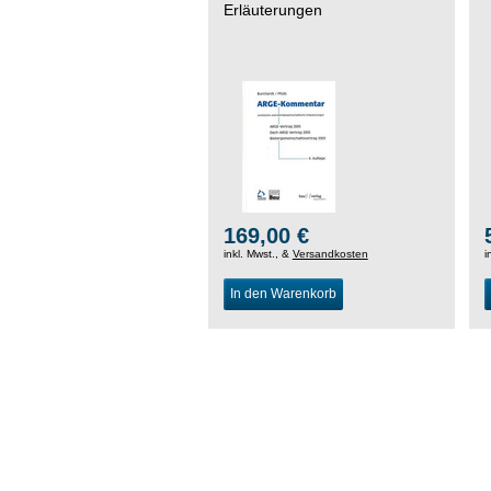
Erläuterungen
169,00 €
inkl. Mwst., &
Versandkosten
i
In den Warenkorb