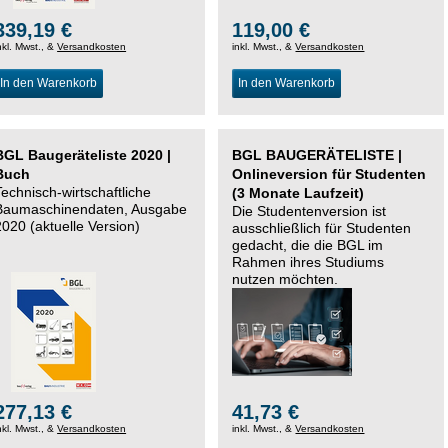
339,19 €
119,00 €
nkl. Mwst., &
Versandkosten
inkl. Mwst., &
Versandkosten
In den Warenkorb
In den Warenkorb
BGL Baugeräteliste 2020 |
BGL BAUGERÄTELISTE |
Buch
Onlineversion für Studenten
Technisch-wirtschaftliche
(3 Monate Laufzeit)
Baumaschinendaten, Ausgabe
Die Studentenversion ist
2020 (aktuelle Version)
ausschließlich für Studenten
gedacht, die die BGL im
Rahmen ihres Studiums
nutzen möchten.
277,13 €
41,73 €
nkl. Mwst., &
Versandkosten
inkl. Mwst., &
Versandkosten