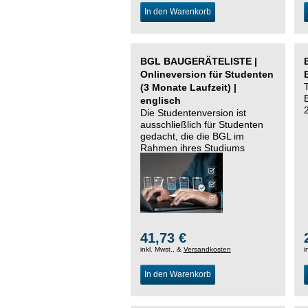
In den Warenkorb
BGL BAUGERÄTELISTE |
Onlineversion für Studenten
(3 Monate Laufzeit) |
englisch
Die Studentenversion ist
ausschließlich für Studenten
gedacht, die die BGL im
Rahmen ihres Studiums
nutzen möchten.
41,73 €
inkl. Mwst., &
Versandkosten
i
In den Warenkorb