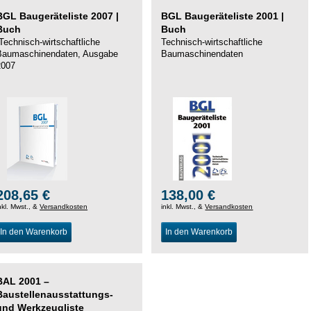
BGL Baugeräteliste 2007 |
BGL Baugeräteliste 2001 |
Buch
Buch
Technisch-wirtschaftliche
Technisch-wirtschaftliche
Baumaschinendaten, Ausgabe
Baumaschinendaten
2007
208,65 €
138,00 €
nkl. Mwst., &
Versandkosten
inkl. Mwst., &
Versandkosten
In den Warenkorb
In den Warenkorb
BAL 2001 –
Baustellenausstattungs-
und Werkzeugliste