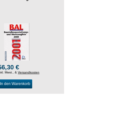
56,30 €
nkl. Mwst., &
Versandkosten
In den Warenkorb