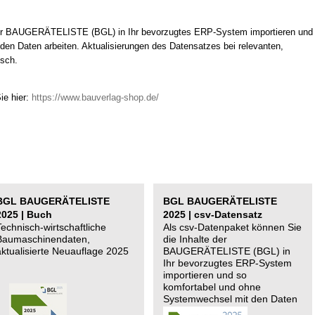
 der BAUGERÄTELISTE (BGL) in Ihr bevorzugtes ERP-System importieren und
en Daten arbeiten. Aktualisierungen des Datensatzes bei relevanten,
isch.
ie hier:
https://www.bauverlag-shop.de/
BGL BAUGERÄTELISTE
BGL BAUGERÄTELISTE
2025 | Buch
2025 | csv-Datensatz
Technisch-wirtschaftliche
Als csv-Datenpaket können Sie
Baumaschinendaten,
die Inhalte der
aktualisierte Neuauflage 2025
BAUGERÄTELISTE (BGL) in
Ihr bevorzugtes ERP-System
importieren und so
komfortabel und ohne
Systemwechsel mit den Daten
arbeiten.